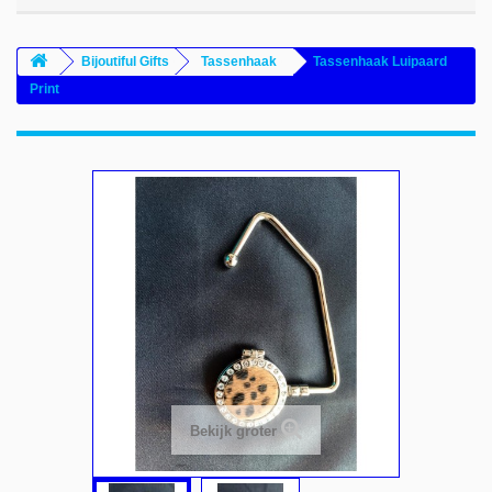
Bijoutiful Gifts
Tassenhaak
Tassenhaak Luipaard
Print
Bekijk groter