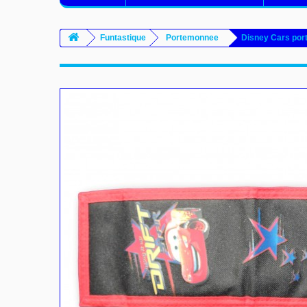
Funtastique
Portemonnee
Disney Cars po