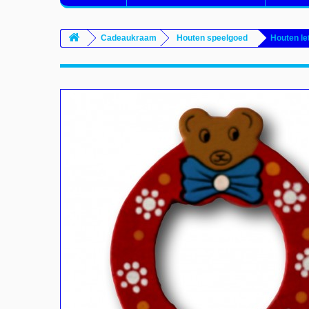
Cadeaukraam
Houten speelgoed
Houten le