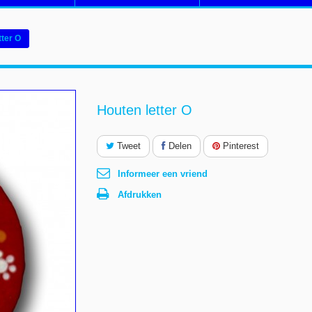
tter O
Houten letter O
Tweet
Delen
Pinterest
Informeer een vriend
Afdrukken