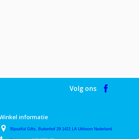
Volg ons
Winkel informatie
Bijoutiful Gifts, Buitenhof 29 1421 LA Uithoorn Nederland