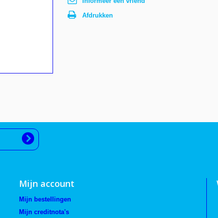
Informeer een vriend
Afdrukken
Mijn account
Mijn bestellingen
Mijn creditnota's